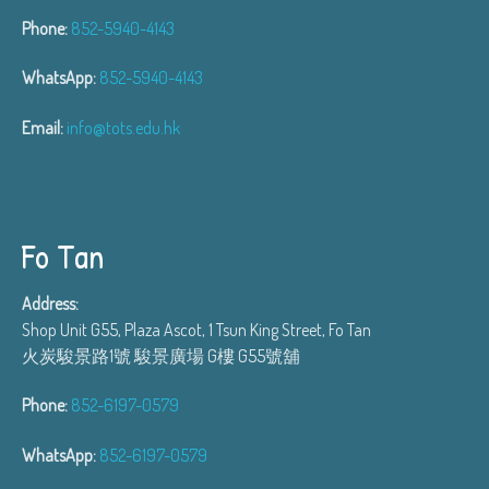
Phone:
852-5940-4143
WhatsApp:
852-5940-4143
Email:
info@tots.edu.hk
Fo Tan
Address:
Shop Unit G55, Plaza Ascot, 1 Tsun King Street, Fo Tan
火炭駿景路1號 駿景廣場 G樓 G55號舖
Phone:
852-6197-0579
WhatsApp:
852-6197-0579