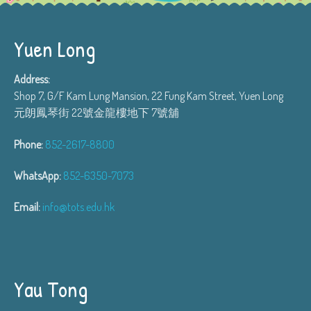
Yuen Long
Address:
Shop 7, G/F Kam Lung Mansion, 22 Fung Kam Street, Yuen Long
元朗鳳琴街 22號金龍樓地下 7號舖
Phone:
852-2617-8800
WhatsApp:
852-6350-7073
Email:
info@tots.edu.hk
Yau Tong