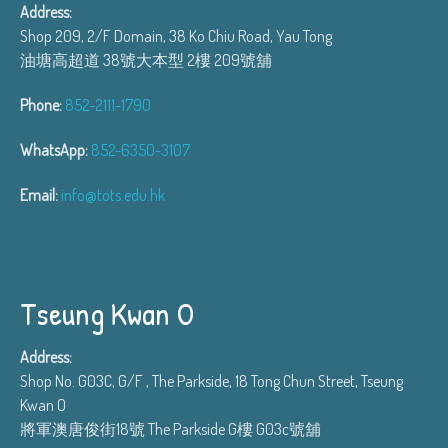
Address:
Shop 209, 2/F Domain, 38 Ko Chiu Road, Yau Tong
油塘高超道 38號大本型 2樓 209號舖
Phone:
852-2111-1790
WhatsApp:
852-6350-3107
Email:
info@tots.edu.hk
Tseung Kwan O
Address:
Shop No. G03C, G/F , The Parkside, 18 Tong Chun Street, Tseung
Kwan O
將軍澳唐俊街18號 The Parkside G樓 G03c號舖